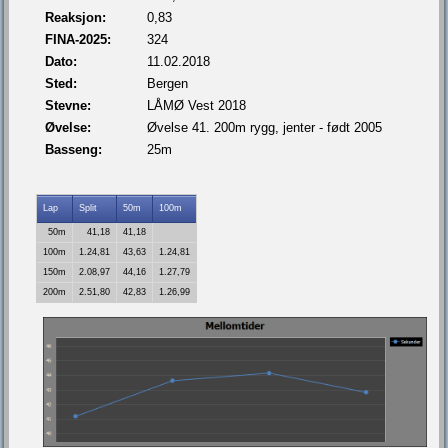
Reaksjon:
0,83
FINA-2025:
324
Dato:
11.02.2018
Sted:
Bergen
Stevne:
LÅMØ Vest 2018
Øvelse:
Øvelse 41. 200m rygg, jenter - født 2005
Basseng:
25m
Lap
Split
50m
100m
50m
41,18
41,18
100m
1.24,81
43,63
1.24,81
150m
2.08,97
44,16
1.27,79
200m
2.51,80
42,83
1.26,99