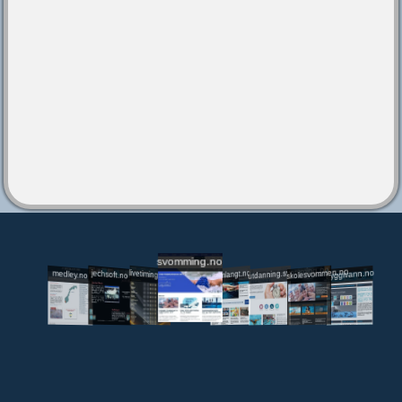
svomming.no
utdanning.svomming.no
skolesvommen.no
tryggivann.no
livetiming.medley.no
svomlangt.no
jechsoft.no
medley.no