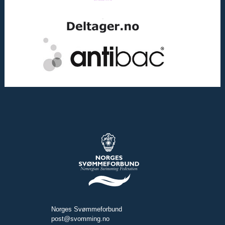
Norges Svømmeforbund
post@svomming.no