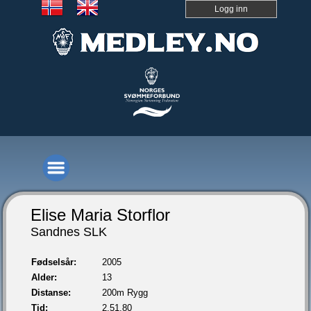
Logg inn
Elise Maria Storflor
Sandnes SLK
Fødselsår:
2005
Alder:
13
Distanse:
200m Rygg
Tid:
2.51,80