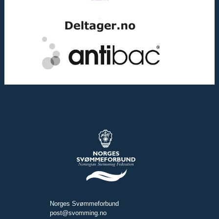
Norges Svømmeforbund
post@svomming.no