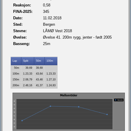
Reaksjon:
0,58
FINA-2025:
345
Dato:
11.02.2018
Sted:
Bergen
Stevne:
LÅMØ Vest 2018
Øvelse:
Øvelse 41. 200m rygg, jenter - født 2005
Basseng:
25m
Lap
Split
50m
100m
50m
39,69
39,69
100m
1.23,33
43,64
1.23,33
150m
2.06,79
43,46
1.27,10
200m
2.48,16
41,37
1.24,83