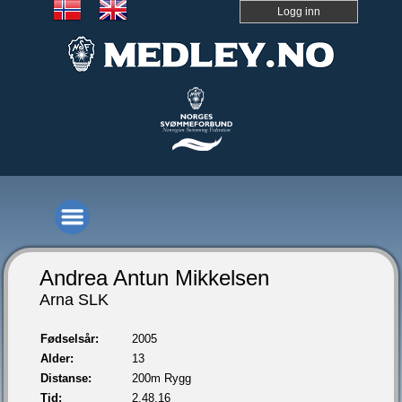
Logg inn
Andrea Antun Mikkelsen
Arna SLK
Fødselsår:
2005
Alder:
13
Distanse:
200m Rygg
Tid:
2.48,16