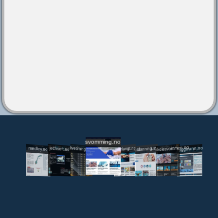
svomming.no
utdanning.svomming.no
skolesvommen.no
tryggivann.no
livetiming.medley.no
svomlangt.no
jechsoft.no
medley.no