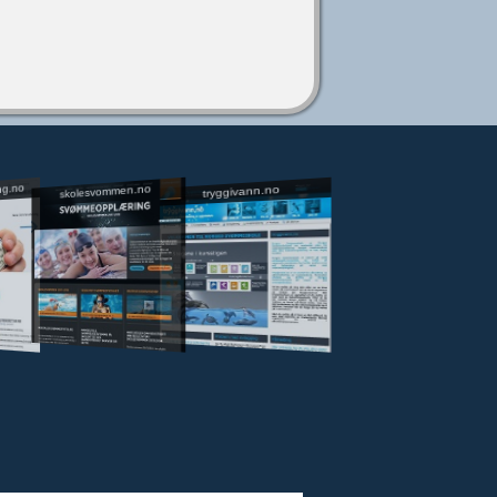
ng.no
skolesvommen.no
tryggivann.no