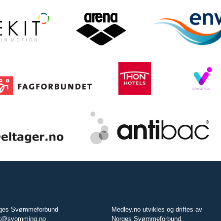
ges Svømmeforbund
Medley.no utvikles og driftes av
t@svomming.no
Norges Svømmeforbund.