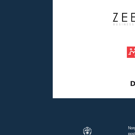
Nor
pos