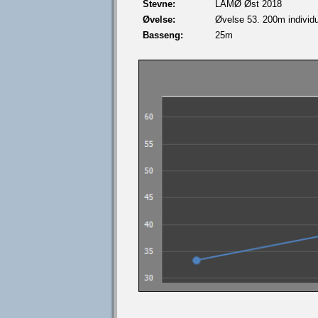
Stevne:
LÅMØ Øst 2018
Øvelse:
Øvelse 53. 200m individue
Basseng:
25m