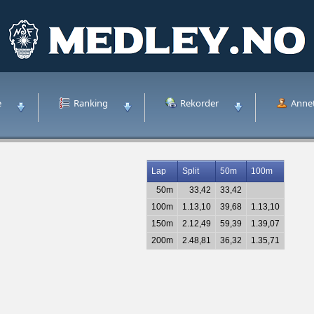
e
Ranking
Rekorder
Anne
Lap
Split
50m
100m
50m
33,42
33,42
100m
1.13,10
39,68
1.13,10
150m
2.12,49
59,39
1.39,07
200m
2.48,81
36,32
1.35,71