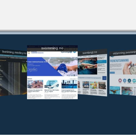
svomming.no
utdanning.svommi
livetiming.medley.no
svomlangt.no