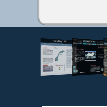
jechsoft.no
medley.no