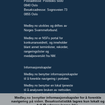
Postadresse: Postboks 5000
0840 Oslo
Besøksadresse: Sognsveien 73
0855 Oslo
Medley.no utvikles og driftes av
Norges Svømmeforbund.
Medley.no er NSFs portal for
konkurranseidrett, og inneholder
blant annet terminlister, rekorder,
rangeringslister og
medaljeoversikt fra NM.
Informasjonskapsler
Medley.no benytter informasjonskapsler
til å forenkle navigering i portalen.
Medley.no benytter en lokal tjeneste
til å analysere bruken av nettsiden.
Anonymisert besøksinformasjon lagres
Medley.no benytter informasjonskapsler for å forenkle
kun lokalt.
navigering på siden. Besøksstatistikk lagres kun lokalt og
Full IP-adresse blir ikke lagret.