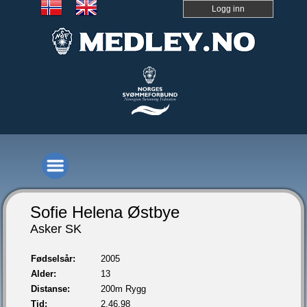
Logg inn
Sofie Helena Østbye
Asker SK
Fødselsår:
2005
Alder:
13
Distanse:
200m Rygg
Tid:
2.46,98