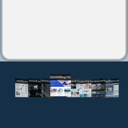
svomming.no
utdanning.svomming.no
skolesvommen.no
tryggivann.no
livetiming.medley.no
svomlangt.no
jechsoft.no
medley.no