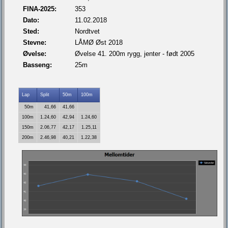
FINA-2025:
353
Dato:
11.02.2018
Sted:
Nordtvet
Stevne:
LÅMØ Øst 2018
Øvelse:
Øvelse 41. 200m rygg, jenter - født 2005
Basseng:
25m
Lap
Split
50m
100m
50m
41,66
41,66
100m
1.24,60
42,94
1.24,60
150m
2.06,77
42,17
1.25,11
200m
2.46,98
40,21
1.22,38